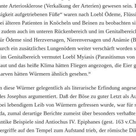
te Arteriosklerose (Verkalkung der Arterien) gewesen sein.
ssigkeit aufgetriebenen Füße“ waren nach Loebl Ödeme, Flüss
ei älteren Patienten in Knöcheln und Beinen zu beobachten si
 zudem auch im unteren Rückenbereich und im Genitalbereic
für Ödeme sind Herzversagen, Nierenversagen und Anämie (Bl
urch ein zusätzliches Lungenödem weiter verschärft worden s
im Genitalbereich vermutet Loebl Myiasis (Parasitismus von 
ut und das heiße Klima hätten Fliegen angezogen, die Eier g
Larven hätten Würmern ähnlich gesehen.“
 diese Würmer gelegentlich als literarische Erfindung ange
es Josephus argumentiert. Daß der Böse zu guter Letzt als A
bei lebendigem Leib von Würmern gefressen wurde, war für si
a, zumal derartige Berichte zumeist über besonders verhaßte
 antike Beispiele sind Antiochus IV. Epiphanes (gest. 163 v.Ch
ergriffe auf den Tempel zum Aufstand trieb, der römische Dikt