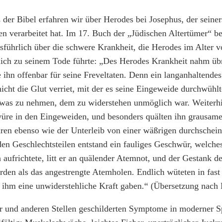
 der Bibel erfahren wir über Herodes bei Josephus, der seiner
en verarbeitet hat. Im 17. Buch der „Jüdischen Altertümer“ be
usführlich über die schwere Krankheit, die Herodes im Alter 
eßlich zu seinem Tode führte: „Des Herodes Krankheit nahm ü
e ihn offenbar für seine Freveltaten. Denn ein langanhaltendes
nicht die Glut verriet, mit der es seine Eingeweide durchwühl
twas zu nehmen, dem zu widerstehen unmöglich war. Weiterhin
üre in den Eingeweiden, und besonders quälten ihn grausam
en ebenso wie der Unterleib von einer wäßrigen durchschein
den Geschlechtsteilen entstand ein fauliges Geschwür, welch
aufrichtete, litt er an quälender Atemnot, und der Gestank 
den als das angestrengte Atemholen. Endlich wüteten in fast 
 ihm eine unwiderstehliche Kraft gaben.“ (Übersetzung nach
er und anderen Stellen geschilderten Symptome in moderner 