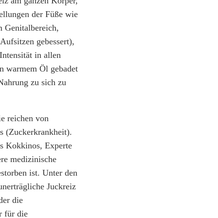
reiz am ganzen Körper,
ellungen der Füße wie
 Genitalbereich,
Aufsitzen gebessert),
tensität in allen
 in warmem Öl gebadet
Nahrung zu sich zu
e reichen von
s (Zuckerkrankheit).
os Kokkinos, Experte
ere medizinische
storben ist. Unter den
nerträgliche Juckreiz
der die
 für die