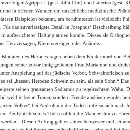
enverfolger Agrippa I. (gest. 44 n.Chr.) und Galerius (gest. 3
ut und in offenen Wunden um tatsächliche medizinische Phän
äteren Beispielen bekannt, am berühmtesten ist vielleicht Phi
t. Für das zuverlässigste Detail in Josephus‘ Beschreibung hä
in aufgerichteter Haltung atmen konnte. Dieses als Orthopno
bei Herzversagen, Nierenversagen oder Anämie.
n Bluttaten des Herodes ragen neben dem Kindermord von Be
ungen seiner zuvor innig geliebten Frau Mariamne und dreier
nter Anspielung auf das jüdische Verbot, Schweinefleisch zu
es sei „besser, Herodes Schwein zu sein, als sein Sohn.“ Da
teigerte seinen grausamen Sadismus zu regelrechtem Wahn. Da
Tod weithin keine Trauer, sondern Freude auslösen würde, beo
nzen Volkes“ bei Androhung der Todesstrafe zu sich nach Jer
en. Bei Eintritt seines Todes sollten die Männer ihm zu Ehr
erden. „Diesen Auftrag gab er seiner Schwester und seine
schwor sie bei ihrer verwandtschaftlichen Liebe und bei ihr