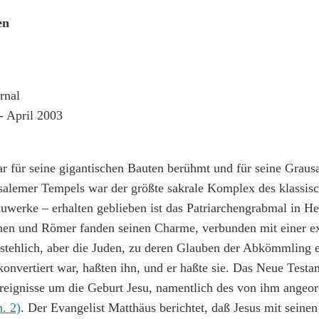
en
rnal
 - April 2003
 für seine gigantischen Bauten berühmt und für seine Grausa
salemer Tempels war der größte sakrale Komplex des klassis
uwerke – erhalten geblieben ist das Patriarchengrabmal in H
chen und Römer fanden seinen Charme, verbunden mit einer e
rstehlich, aber die Juden, zu deren Glauben der Abkömmling
onvertiert war, haßten ihn, und er haßte sie. Das Neue Test
ignisse um die Geburt Jesu, namentlich des von ihm angeo
. 2)
. Der Evangelist Matthäus berichtet, daß Jesus mit seinen