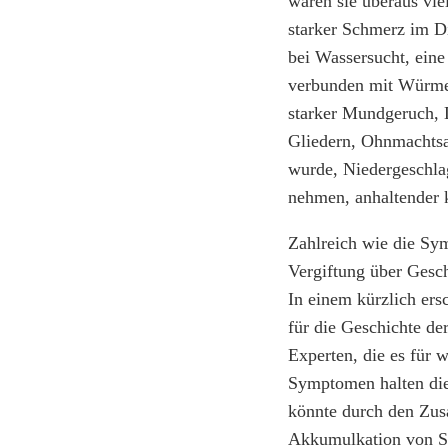
waren sie überaus vie
starker Schmerz im D
bei Wassersucht, ein
verbunden mit Würmerb
starker Mundgeruch, 
Gliedern, Ohnmachtsa
wurde, Niedergeschla
nehmen, anhaltender k
Zahlreich wie die Sy
Vergiftung über Gesch
In einem kürzlich ers
für die Geschichte de
Experten, die es für 
Symptomen halten die 
könnte durch den Zus
Akkumulkation von Sch