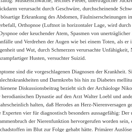
lfältig: Muskelschwäche, leichtes Fieber, unerträglicher Juck
ickdarm verursacht durch Geschwüre, durchscheinende Schw
e bösartige Erkrankung des Abdomen, Fäulniserscheinungen im
efall, Orthopnoe (Luftnot in horizontaler Lage, wird durch 
Dyspnoe oder keuchender Atem, Spasmen von unerträglicher In
nfälle und Verdrehen der Augen wie bei einem Toten, als er
genheit und Wut, durch Schmerzen verursachte Unfähigkeit, 
rampfartiger Husten, versuchter Suizid.
mptome sind die vorgeschlagenen Diagnosen der Krankheit. Si
lechtskrankheiten und Darmkrebs bis hin zu Diabetes mellitu
chienene Diskussionsbeitrag bezieht sich der Archäologe Nik
r herodianischen Dynastie auf den Arzt Walter Loebl und and
wahrscheinlich halten, daß Herodes an Herz-Nierenversagen ge
Experten vier für diagnostisch besonders aussagefähig: Der u
ammenbruch der Nierenfunktion hervorgerufen worden sein, 
adstoffen im Blut zur Folge gehabt hätte. Primärer Auslöser