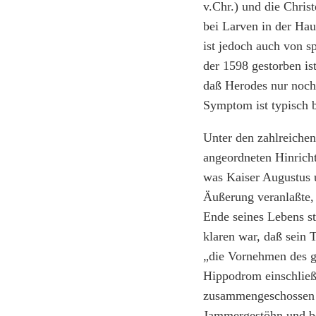
v.Chr.) und die Christ
bei Larven in der Ha
ist jedoch auch von sp
der 1598 gestorben is
daß Herodes nur noch 
Symptom ist typisch 
Unter den zahlreiche
angeordneten Hinricht
was Kaiser Augustus u
Äußerung veranlaßte, 
Ende seines Lebens s
klaren war, daß sein 
„die Vornehmen des ga
Hippodrom einschließ
zusammengeschossen w
Jammergestöhn und be