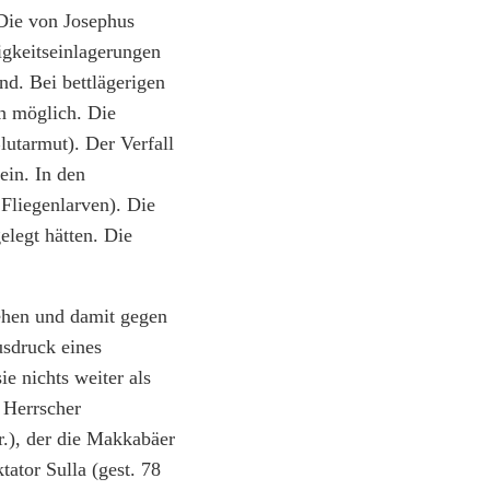
 Die von Josephus
igkeitseinlagerungen
nd. Bei bettlägerigen
h möglich. Die
utarmut). Der Verfall
ein. In den
Fliegenlarven). Die
elegt hätten. Die
sehen und damit gegen
usdruck eines
e nichts weiter als
 Herrscher
r.), der die Makkabäer
ator Sulla (gest. 78