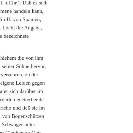
11 n.Chr.). Daß es sich
omene handeln kann,
lip II. von Spanien,
lt Loebl die Angabe,
e bezeichnete
thlehem die von ihm
 seiner Söhne hervor,
 verzehren, zu der
s eigene Leiden gegen
 er sich darüber im
rderte der Sterbende
icho und ließ sie im
en von Bogenschützen
m Schwager unter
em Glauben an Gott,