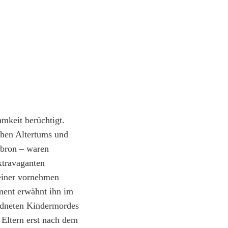
mkeit berüchtigt.
chen Altertums und
ebron – waren
xtravaganten
 einer vornehmen
ament erwähnt ihn im
rdneten Kindermordes
 Eltern erst nach dem