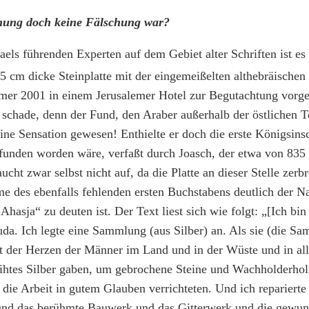
hung doch keine Fälschung war?
aels führenden Experten auf dem Gebiet alter Schriften ist es
5 cm dicke Steinplatte mit der eingemeißelten althebräischen 
r 2001 in einem Jerusalemer Hotel zur Begutachtung vorgele
h schade, denn der Fund, den Araber außerhalb der östlichen
ine Sensation gewesen! Enthielte er doch die erste Königsinsc
funden worden wäre, verfaßt durch Joasch, der etwa von 835 b
cht zwar selbst nicht auf, da die Platte an dieser Stelle zerbr
e des ebenfalls fehlenden ersten Buchstabens deutlich der N
Ahasja“ zu deuten ist. Der Text liest sich wie folgt: „[Ich bi
da. Ich legte eine Sammlung (aus Silber) an. Als sie (die Sa
it der Herzen der Männer im Land und in der Wüste und in all
eihtes Silber gaben, um gebrochene Steine und Wachholderho
die Arbeit in gutem Glauben verrichteten. Und ich reparierte
nd das berühmte Bauwerk und das Gitterwerk und die gewu