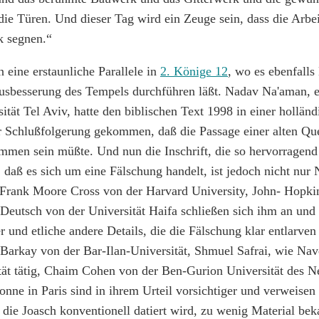
die Türen. Und dieser Tag wird ein Zeuge sein, dass die Arbe
k segnen.“
 eine erstaunliche Parallele in
2. Könige 12
, wo es ebenfalls
sbesserung des Tempels durchführen läßt. Nadav Na'aman, e
tät Tel Aviv, hatte den biblischen Text 1998 in einer holländi
r Schlußfolgerung gekommen, daß die Passage einer alten Que
mmen sein müßte. Und nun die Inschrift, die so hervorragend
daß es sich um eine Fälschung handelt, ist jedoch nicht nur
Frank Moore Cross von der Harvard University, John- Hopki
Deutsch von der Universität Haifa schließen sich ihm an und
r und etliche andere Details, die die Fälschung klar entlarve
Barkay von der Bar-Ilan-Universität, Shmuel Safrai, wie Nav
tät tätig, Chaim Cohen von der Ben-Gurion Universität des 
nne in Paris sind in ihrem Urteil vorsichtiger und verweisen 
n die Joasch konventionell datiert wird, zu wenig Material bek