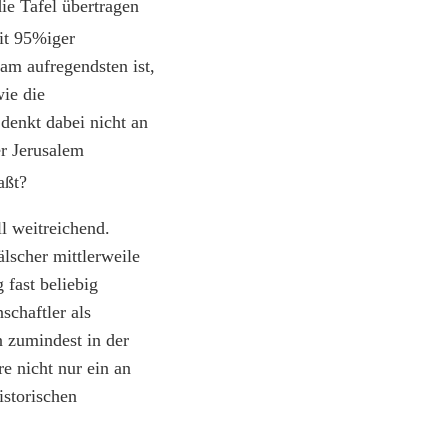
ie Tafel übertragen
it 95%iger
am aufregendsten ist,
wie die
denkt dabei nicht an
er Jerusalem
aßt?
l weitreichend.
lscher mittlerweile
 fast beliebig
chaftler als
n zumindest in der
e nicht nur ein an
istorischen