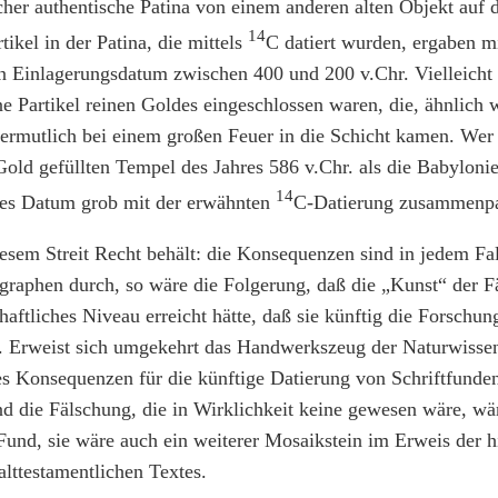
cher authentische Patina von einem anderen alten Objekt auf d
14
tikel in der Patina, die mittels
C datiert wurden, ergaben m
n Einlagerungsdatum zwischen 400 und 200 v.Chr. Vielleicht 
ne Partikel reinen Goldes eingeschlossen waren, die, ähnlich 
vermutlich bei einem großen Feuer in die Schicht kamen. Wer 
old gefüllten Tempel des Jahres 586 v.Chr. als die Babyloni
14
eses Datum grob mit der erwähnten
C-Datierung zusammenp
sem Streit Recht behält: die Konsequenzen sind in jedem Fal
ographen durch, so wäre die Folgerung, daß die „Kunst“ der Fä
aftliches Niveau erreicht hätte, daß sie künftig die Forschung
. Erweist sich umgekehrt das Handwerkszeug der Naturwissens
es Konsequenzen für die künftige Datierung von Schriftfunde
nd die Fälschung, die in Wirklichkeit keine gewesen wäre, wär
Fund, sie wäre auch ein weiterer Mosaikstein im Erweis der h
alttestamentlichen Textes.