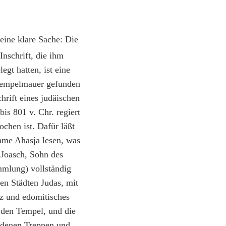
 eine klare Sache: Die
Inschrift, die ihm
gt hatten, ist eine
 Tempelmauer gefunden
hrift eines judäischen
is 801 v. Chr. regiert
ochen ist. Dafür läßt
ame Ahasja lesen, was
n Joasch, Sohn des
mmlung) vollständig
en Städten Judas, mit
lz und edomitisches
 den Tempel, und die
ndenen Treppen und