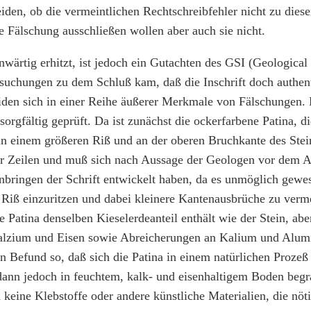
eiden, ob die vermeintlichen Rechtschreibfehler nicht zu diese
e Fälschung ausschließen wollen aber auch sie nicht.
wärtig erhitzt, ist jedoch ein Gutachten des GSI (Geological 
suchungen zu dem Schluß kam, daß die Inschrift doch authent
iden sich in einer Reihe äußerer Merkmale von Fälschungen.
sorgfältig geprüft. Da ist zunächst die ockerfarbene Patina, d
h in einem größeren Riß und an der oberen Bruchkante des Stei
ier Zeilen und muß sich nach Aussage der Geologen vor dem A
nbringen der Schrift entwickelt haben, da es unmöglich gewe
Riß einzuritzen und dabei kleinere Kantenausbrüche zu verm
e Patina denselben Kieselerdeanteil enthält wie der Stein, ab
lzium und Eisen sowie Abreicherungen an Kalium und Alumi
n Befund so, daß sich die Patina in einem natürlichen Prozeß 
 dann jedoch in feuchtem, kalk- und eisenhaltigem Boden beg
keine Klebstoffe oder andere künstliche Materialien, die nö