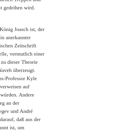
it gedeihen wird.
 König Joasch ist, der
in anerkannter
schen Zeitschrift
lle, vermutlich einer
 zu dieser Theorie
 Naveh überzeugt.
ns-Professor Kyle
 verweisen auf
n würden. Andere
eg an der
Negev und André
darauf, daß aus der
annt ist, um