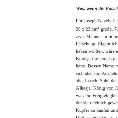
Was, wenn die Fälsc
Für Joseph Naveh, Isr
2
28 x 23 cm
große, 7,
zwei Männer im Somme
Fälschung. Eigentlic
haben wollten, wäre e
Königs, die jemals ge
hatte. Dessen Name tau
sich aber mit Ausnahm
als „Joasch, Sohn des 
A]hasja, König von Ju
war, die Freigiebigke
der sie reichlich gew
Kupfer zu kaufen und 
Umfassungsmauern, u