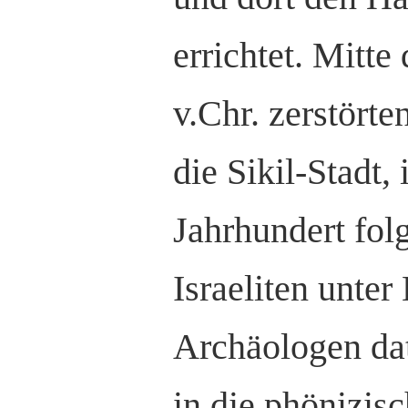
errichtet. Mitte
v.Chr. zerstörte
die Sikil-Stadt,
Jahrhundert fol
Israeliten unte
Archäologen dat
in die phönizis