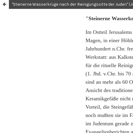
"Steinerne Wasserkrüge nach der Reinigungssitte der Juden" (