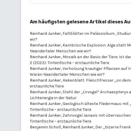
Am häufigsten gelesene Artikel dieses Au
Reinhard Junker,
Faltblätter im Paläozoikum
,
Studium
wir?
Reinhard Junker,
Kambrische Explosion: Alge statt 
Neandertaler Menschen wie wir?
Reinhard Junker,
Mosaik an der Basis der Tiere: Ist
2 (2023): Tintenfische – erstaunliche Tiere
Reinhard Junker,
Verholzung krautiger Pflanzen auf 
Waren Neandertaler Menschen wie wir?
Reinhard Junker,
Hakenblatt: Fleischfresser „on de
erstaunliche Tiere
Reinhard Junker,
Steht der „Urvogel“ Archaeopteryx 
Lichtenergie in der Natur
Reinhard Junker,
Geologisch älteste Fledermaus mi
Tintenfische – erstaunliche Tiere
Reinhard Junker,
Zahnvogel Janavis mit überrasch
Tintenfische – erstaunliche Tiere
Benjamin Scholl, Reinhard Junker,
Der „bizarre Fran