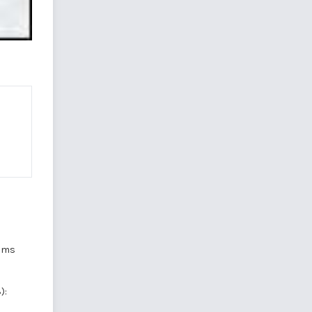
tums
):