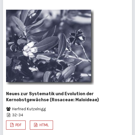
Neues zur Systematik und Evolution der
Kernobstgewächse (Rosaceae: Maloideae)
Herfried Kutzelnigg
32-34
PDF
HTML