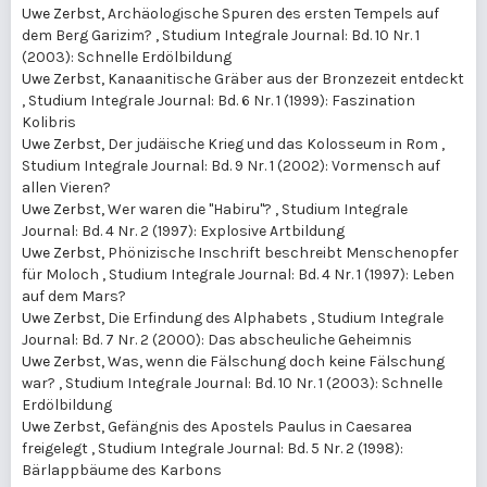
Uwe Zerbst,
Archäologische Spuren des ersten Tempels auf
dem Berg Garizim?
,
Studium Integrale Journal: Bd. 10 Nr. 1
(2003): Schnelle Erdölbildung
Uwe Zerbst,
Kanaanitische Gräber aus der Bronzezeit entdeckt
,
Studium Integrale Journal: Bd. 6 Nr. 1 (1999): Faszination
Kolibris
Uwe Zerbst,
Der judäische Krieg und das Kolosseum in Rom
,
Studium Integrale Journal: Bd. 9 Nr. 1 (2002): Vormensch auf
allen Vieren?
Uwe Zerbst,
Wer waren die "Habiru"?
,
Studium Integrale
Journal: Bd. 4 Nr. 2 (1997): Explosive Artbildung
Uwe Zerbst,
Phönizische Inschrift beschreibt Menschenopfer
für Moloch
,
Studium Integrale Journal: Bd. 4 Nr. 1 (1997): Leben
auf dem Mars?
Uwe Zerbst,
Die Erfindung des Alphabets
,
Studium Integrale
Journal: Bd. 7 Nr. 2 (2000): Das abscheuliche Geheimnis
Uwe Zerbst,
Was, wenn die Fälschung doch keine Fälschung
war?
,
Studium Integrale Journal: Bd. 10 Nr. 1 (2003): Schnelle
Erdölbildung
Uwe Zerbst,
Gefängnis des Apostels Paulus in Caesarea
freigelegt
,
Studium Integrale Journal: Bd. 5 Nr. 2 (1998):
Bärlappbäume des Karbons