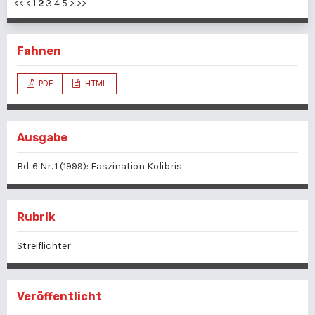
<<
<
1
2
3
4
5
>
>>
Fahnen
PDF
HTML
Ausgabe
Bd. 6 Nr. 1 (1999): Faszination Kolibris
Rubrik
Streiflichter
Veröffentlicht