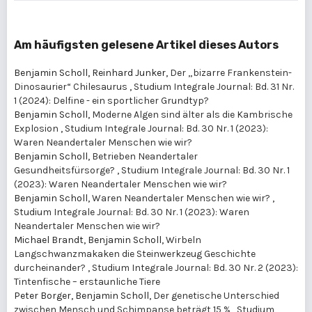
Am häufigsten gelesene Artikel dieses Autors
Benjamin Scholl, Reinhard Junker,
Der „bizarre Frankenstein-
Dinosaurier“ Chilesaurus
,
Studium Integrale Journal: Bd. 31 Nr.
1 (2024): Delfine - ein sportlicher Grundtyp?
Benjamin Scholl,
Moderne Algen sind älter als die Kambrische
Explosion
,
Studium Integrale Journal: Bd. 30 Nr. 1 (2023):
Waren Neandertaler Menschen wie wir?
Benjamin Scholl,
Betrieben Neandertaler
Gesundheitsfürsorge?
,
Studium Integrale Journal: Bd. 30 Nr. 1
(2023): Waren Neandertaler Menschen wie wir?
Benjamin Scholl,
Waren Neandertaler Menschen wie wir?
,
Studium Integrale Journal: Bd. 30 Nr. 1 (2023): Waren
Neandertaler Menschen wie wir?
Michael Brandt, Benjamin Scholl,
Wirbeln
Langschwanzmakaken die Steinwerkzeug Geschichte
durcheinander?
,
Studium Integrale Journal: Bd. 30 Nr. 2 (2023):
Tintenfische – erstaunliche Tiere
Peter Borger, Benjamin Scholl,
Der genetische Unterschied
zwischen Mensch und Schimpanse beträgt 15 %
,
Studium