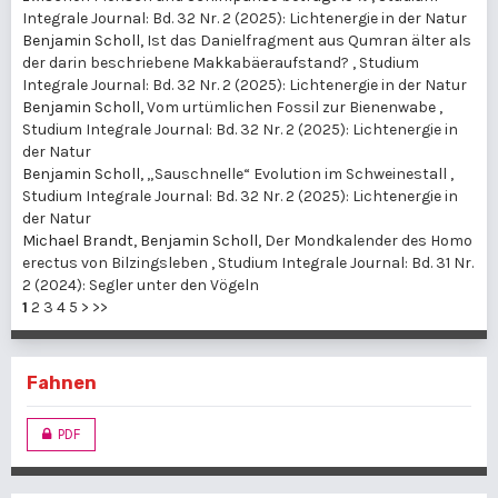
Integrale Journal: Bd. 32 Nr. 2 (2025): Lichtenergie in der Natur
Benjamin Scholl,
Ist das Danielfragment aus Qumran älter als
der darin beschriebene Makkabäeraufstand?
,
Studium
Integrale Journal: Bd. 32 Nr. 2 (2025): Lichtenergie in der Natur
Benjamin Scholl,
Vom urtümlichen Fossil zur Bienenwabe
,
Studium Integrale Journal: Bd. 32 Nr. 2 (2025): Lichtenergie in
der Natur
Benjamin Scholl,
„Sauschnelle“ Evolution im Schweinestall
,
Studium Integrale Journal: Bd. 32 Nr. 2 (2025): Lichtenergie in
der Natur
Michael Brandt, Benjamin Scholl,
Der Mondkalender des Homo
erectus von Bilzingsleben
,
Studium Integrale Journal: Bd. 31 Nr.
2 (2024): Segler unter den Vögeln
1
2
3
4
5
>
>>
Fahnen
PDF