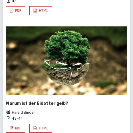
43
PDF
HTML
Warum ist der Eidotter gelb?
Harald Binder
43-44
PDF
HTML