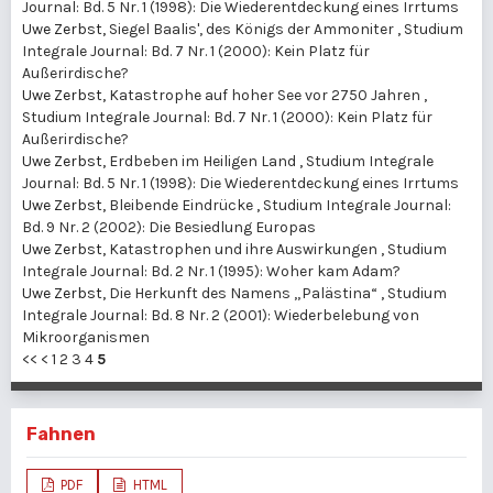
Journal: Bd. 5 Nr. 1 (1998): Die Wiederentdeckung eines Irrtums
Uwe Zerbst,
Siegel Baalis', des Königs der Ammoniter
,
Studium
Integrale Journal: Bd. 7 Nr. 1 (2000): Kein Platz für
Außerirdische?
Uwe Zerbst,
Katastrophe auf hoher See vor 2750 Jahren
,
Studium Integrale Journal: Bd. 7 Nr. 1 (2000): Kein Platz für
Außerirdische?
Uwe Zerbst,
Erdbeben im Heiligen Land
,
Studium Integrale
Journal: Bd. 5 Nr. 1 (1998): Die Wiederentdeckung eines Irrtums
Uwe Zerbst,
Bleibende Eindrücke
,
Studium Integrale Journal:
Bd. 9 Nr. 2 (2002): Die Besiedlung Europas
Uwe Zerbst,
Katastrophen und ihre Auswirkungen
,
Studium
Integrale Journal: Bd. 2 Nr. 1 (1995): Woher kam Adam?
Uwe Zerbst,
Die Herkunft des Namens „Palästina“
,
Studium
Integrale Journal: Bd. 8 Nr. 2 (2001): Wiederbelebung von
Mikroorganismen
<<
<
1
2
3
4
5
Fahnen
PDF
HTML