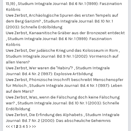
15,19)
,
Studium Integrale Journal: Bd. 6 Nr. 1 (1999): Faszination
Kolibris
Uwe Zerbst,
Archäologische Spuren des ersten Tempels auf
dem Berg Garizim?
,
Studium Integrale Journal: Bd. 10 Nr. 1
(2003): Schnelle Erdölbildung
Uwe Zerbst,
Kanaanitische Gräber aus der Bronzezeit entdeckt
,
Studium Integrale Journal: Bd. 6 Nr. 1 (1999): Faszination
Kolibris
Uwe Zerbst,
Der judäische Krieg und das Kolosseum in Rom
,
Studium Integrale Journal: Bd. 9 Nr. 1 (2002): Vormensch auf
allen Vieren?
Uwe Zerbst,
Wer waren die "Habiru"?
,
Studium Integrale
Journal: Bd. 4 Nr. 2 (1997): Explosive Artbildung
Uwe Zerbst,
Phönizische Inschrift beschreibt Menschenopfer
für Moloch
,
Studium Integrale Journal: Bd. 4 Nr. 1 (1997): Leben
auf dem Mars?
Uwe Zerbst,
Was, wenn die Fälschung doch keine Fälschung
war?
,
Studium Integrale Journal: Bd. 10 Nr. 1 (2003): Schnelle
Erdölbildung
Uwe Zerbst,
Die Erfindung des Alphabets
,
Studium Integrale
Journal: Bd. 7 Nr. 2 (2000): Das abscheuliche Geheimnis
<<
<
1
2
3
4
5
>
>>