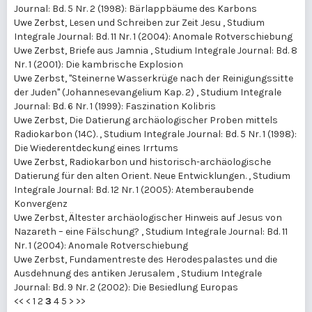
Journal: Bd. 5 Nr. 2 (1998): Bärlappbäume des Karbons
Uwe Zerbst,
Lesen und Schreiben zur Zeit Jesu
,
Studium
Integrale Journal: Bd. 11 Nr. 1 (2004): Anomale Rotverschiebung
Uwe Zerbst,
Briefe aus Jamnia
,
Studium Integrale Journal: Bd. 8
Nr. 1 (2001): Die kambrische Explosion
Uwe Zerbst,
"Steinerne Wasserkrüge nach der Reinigungssitte
der Juden" (Johannesevangelium Kap. 2)
,
Studium Integrale
Journal: Bd. 6 Nr. 1 (1999): Faszination Kolibris
Uwe Zerbst,
Die Datierung archäologischer Proben mittels
Radiokarbon (14C).
,
Studium Integrale Journal: Bd. 5 Nr. 1 (1998):
Die Wiederentdeckung eines Irrtums
Uwe Zerbst,
Radiokarbon und historisch-archäologische
Datierung für den alten Orient. Neue Entwicklungen.
,
Studium
Integrale Journal: Bd. 12 Nr. 1 (2005): Atemberaubende
Konvergenz
Uwe Zerbst,
Ältester archäologischer Hinweis auf Jesus von
Nazareth – eine Fälschung?
,
Studium Integrale Journal: Bd. 11
Nr. 1 (2004): Anomale Rotverschiebung
Uwe Zerbst,
Fundamentreste des Herodespalastes und die
Ausdehnung des antiken Jerusalem
,
Studium Integrale
Journal: Bd. 9 Nr. 2 (2002): Die Besiedlung Europas
<<
<
1
2
3
4
5
>
>>