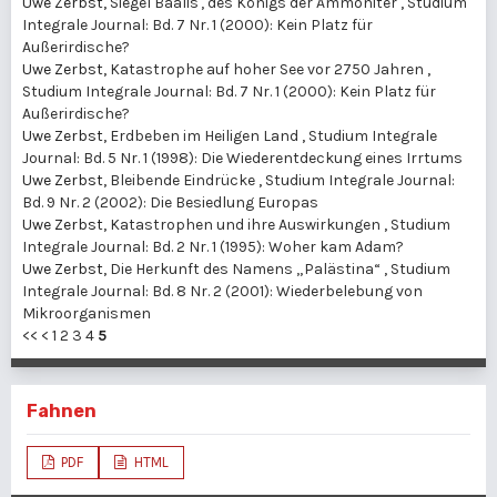
Uwe Zerbst,
Siegel Baalis', des Königs der Ammoniter
,
Studium
Integrale Journal: Bd. 7 Nr. 1 (2000): Kein Platz für
Außerirdische?
Uwe Zerbst,
Katastrophe auf hoher See vor 2750 Jahren
,
Studium Integrale Journal: Bd. 7 Nr. 1 (2000): Kein Platz für
Außerirdische?
Uwe Zerbst,
Erdbeben im Heiligen Land
,
Studium Integrale
Journal: Bd. 5 Nr. 1 (1998): Die Wiederentdeckung eines Irrtums
Uwe Zerbst,
Bleibende Eindrücke
,
Studium Integrale Journal:
Bd. 9 Nr. 2 (2002): Die Besiedlung Europas
Uwe Zerbst,
Katastrophen und ihre Auswirkungen
,
Studium
Integrale Journal: Bd. 2 Nr. 1 (1995): Woher kam Adam?
Uwe Zerbst,
Die Herkunft des Namens „Palästina“
,
Studium
Integrale Journal: Bd. 8 Nr. 2 (2001): Wiederbelebung von
Mikroorganismen
<<
<
1
2
3
4
5
Fahnen
PDF
HTML