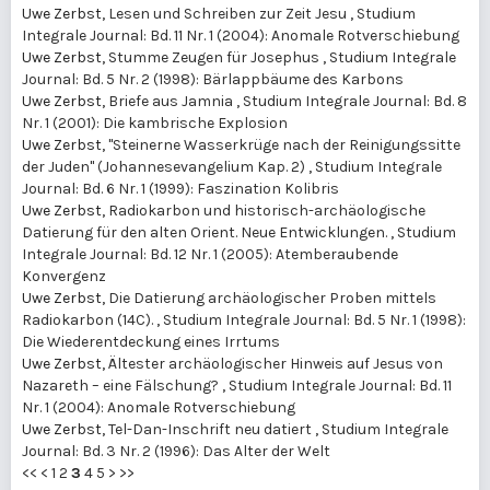
Uwe Zerbst,
Lesen und Schreiben zur Zeit Jesu
,
Studium
Integrale Journal: Bd. 11 Nr. 1 (2004): Anomale Rotverschiebung
Uwe Zerbst,
Stumme Zeugen für Josephus
,
Studium Integrale
Journal: Bd. 5 Nr. 2 (1998): Bärlappbäume des Karbons
Uwe Zerbst,
Briefe aus Jamnia
,
Studium Integrale Journal: Bd. 8
Nr. 1 (2001): Die kambrische Explosion
Uwe Zerbst,
"Steinerne Wasserkrüge nach der Reinigungssitte
der Juden" (Johannesevangelium Kap. 2)
,
Studium Integrale
Journal: Bd. 6 Nr. 1 (1999): Faszination Kolibris
Uwe Zerbst,
Radiokarbon und historisch-archäologische
Datierung für den alten Orient. Neue Entwicklungen.
,
Studium
Integrale Journal: Bd. 12 Nr. 1 (2005): Atemberaubende
Konvergenz
Uwe Zerbst,
Die Datierung archäologischer Proben mittels
Radiokarbon (14C).
,
Studium Integrale Journal: Bd. 5 Nr. 1 (1998):
Die Wiederentdeckung eines Irrtums
Uwe Zerbst,
Ältester archäologischer Hinweis auf Jesus von
Nazareth – eine Fälschung?
,
Studium Integrale Journal: Bd. 11
Nr. 1 (2004): Anomale Rotverschiebung
Uwe Zerbst,
Tel-Dan-Inschrift neu datiert
,
Studium Integrale
Journal: Bd. 3 Nr. 2 (1996): Das Alter der Welt
<<
<
1
2
3
4
5
>
>>