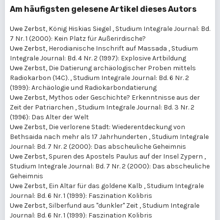
Am häufigsten gelesene Artikel dieses Autors
Uwe Zerbst,
König Hiskias Siegel
,
Studium Integrale Journal: Bd.
7 Nr. 1 (2000): Kein Platz für Außerirdische?
Uwe Zerbst,
Herodianische Inschrift auf Massada
,
Studium
Integrale Journal: Bd. 4 Nr. 2 (1997): Explosive Artbildung
Uwe Zerbst,
Die Datierung archäologischer Proben mittels
Radiokarbon (14C).
,
Studium Integrale Journal: Bd. 6 Nr. 2
(1999): Archäologie und Radiokarbondatierung
Uwe Zerbst,
Mythos oder Geschichte? Erkenntnisse aus der
Zeit der Patriarchen
,
Studium Integrale Journal: Bd. 3 Nr. 2
(1996): Das Alter der Welt
Uwe Zerbst,
Die verlorene Stadt: Wiederentdeckung von
Bethsaida nach mehr als 17 Jahrhunderten
,
Studium Integrale
Journal: Bd. 7 Nr. 2 (2000): Das abscheuliche Geheimnis
Uwe Zerbst,
Spuren des Apostels Paulus auf der Insel Zypern
,
Studium Integrale Journal: Bd. 7 Nr. 2 (2000): Das abscheuliche
Geheimnis
Uwe Zerbst,
Ein Altar für das goldene Kalb
,
Studium Integrale
Journal: Bd. 6 Nr. 1 (1999): Faszination Kolibris
Uwe Zerbst,
Silberfund aus "dunkler" Zeit
,
Studium Integrale
Journal: Bd. 6 Nr. 1 (1999): Faszination Kolibris