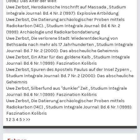
(1996): Das Alter der Welt
Uwe Zerbst,
Herodianische Inschrift auf Massada
,
Studium
Integrale Journal: Bd. 4 Nr. 2 (1997): Explosive Artbildung
Uwe Zerbst,
Die Datierung archäologischer Proben mittels
Radiokarbon (14C).
,
Studium Integrale Journal: Bd. 6 Nr. 2
(1999): Archäologie und Radiokarbondatierung
Uwe Zerbst,
Die verlorene Stadt: Wiederentdeckung von
Bethsaida nach mehr als 17 Jahrhunderten
,
Studium Integrale
Journal: Bd. 7 Nr. 2 (2000): Das abscheuliche Geheimnis
Uwe Zerbst,
Ein Altar für das goldene Kalb
,
Studium Integrale
Journal: Bd. 6 Nr. 1 (1999): Faszination Kolibris
Uwe Zerbst,
Spuren des Apostels Paulus auf der Insel Zypern
,
Studium Integrale Journal: Bd. 7 Nr. 2 (2000): Das abscheuliche
Geheimnis
Uwe Zerbst,
Silberfund aus "dunkler" Zeit
,
Studium Integrale
Journal: Bd. 6 Nr. 1 (1999): Faszination Kolibris
Uwe Zerbst,
Die Datierung archäologischer Proben mittels
Radiokarbon (14C)
,
Studium Integrale Journal: Bd. 6 Nr. 1 (1999):
Faszination Kolibris
1
2
3
4
5
>
>>